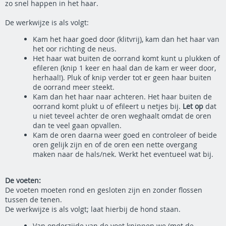
zo snel happen in het haar.
De werkwijze is als volgt:
Kam het haar goed door (klitvrij), kam dan het haar van
het oor richting de neus.
Het haar wat buiten de oorrand komt kunt u plukken of
efileren (knip 1 keer en haal dan de kam er weer door,
herhaal!). Pluk of knip verder tot er geen haar buiten
de oorrand meer steekt.
Kam dan het haar naar achteren. Het haar buiten de
oorrand komt plukt u of efileert u netjes bij.
Let op
dat
u niet teveel achter de oren weghaalt omdat de oren
dan te veel gaan opvallen.
Kam de oren daarna weer goed en controleer of beide
oren gelijk zijn en of de oren een nette overgang
maken naar de hals/nek. Werkt het eventueel wat bij.
De voeten:
De voeten moeten rond en gesloten zijn en zonder flossen
tussen de tenen.
De werkwijze is als volgt; laat hierbij de hond staan.
Van onderzijde van de voet knippen we (met de