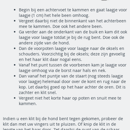
Begin bij een achtervoet te kammen en gaat laagje voor
laagje (1 cm) het hele been omhoog.
Vergeet daarbij niet de binnenkant van het achterbeen
mee te kammen. Doe ook het andere been.
Ga verder aan de onderkant van de buik en kam dit ook
laagje voor laagje totdat je bij de rug bent. Doe ook de
andere zijde van de hond.
Dan de voorpoten laagje voor laagje naar de oksels en
schouders. Voorzichtig bij de oksels; deze zijn gevoelig
en het haar klit daar nogal eens.
Vanaf het punt tussen de voorbenen kam je laagje voor
laagje omhoog via de borst naar hals en nek.
Dan vanaf het puntje van de staart (nog steeds laagje
voor laagje) helemaal door over de kont en rug naar de
kop. Let daarbij goed op het haar achter de oren. Dit is
zachter en klit snel.
Vergeet niet het korte haar op poten en snuit mee te
kammen.
Indien u een klit bij de hond bent tegen gekomen, probeer de
klit dan met uw vingers uit te pluizen. Of knip de klit in de
lengte van het haar door. Zet daarbij de punt van de schaar