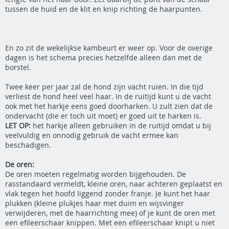
tussen de huid en de klit en knip richting de haarpunten.
En zo zit de wekelijkse kambeurt er weer op. Voor de overige
dagen is het schema precies hetzelfde alleen dan met de
borstel.
Twee keer per jaar zal de hond zijn vacht ruien. In die tijd
verliest de hond heel veel haar. In de ruitijd kunt u de vacht
ook met het harkje eens goed doorharken. U zult zien dat de
ondervacht (die er toch uit moet) er goed uit te harken is.
LET OP:
het harkje alleen gebruiken in de ruitijd omdat u bij
veelvuldig en onnodig gebruik de vacht ermee kan
beschadigen.
De oren:
De oren moeten regelmatig worden bijgehouden. De
rasstandaard vermeldt, kleine oren, naar achteren geplaatst en
vlak tegen het hoofd liggend zonder franje. Je kunt het haar
plukken (kleine plukjes haar met duim en wijsvinger
verwijderen, met de haarrichting mee) of je kunt de oren met
een efileerschaar knippen. Met een efileerschaar knipt u niet