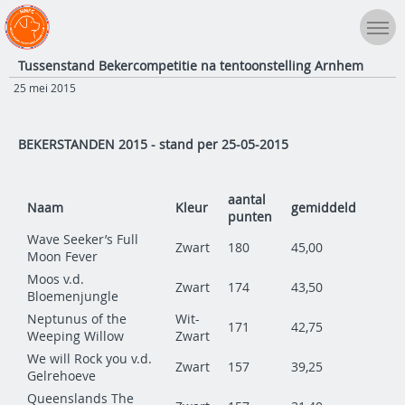
Tussenstand Bekercompetitie na tentoonstelling Arnhem
25 mei 2015
BEKERSTANDEN 2015 - stand per 25-05-2015
aantal
Naam
Kleur
gemiddeld
punten
Wave Seeker’s Full
Zwart
180
45,00
Moon Fever
Moos v.d.
Zwart
174
43,50
Bloemenjungle
Neptunus of the
Wit-
171
42,75
Weeping Willow
Zwart
We will Rock you v.d.
Zwart
157
39,25
Gelrehoeve
Queenslands The