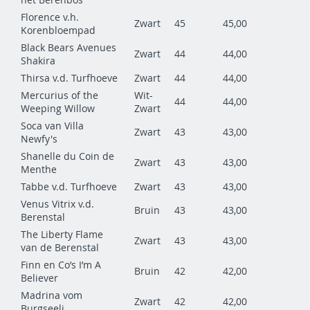
Florence v.h.
Zwart
45
45,00
Korenbloempad
Black Bears Avenues
Zwart
44
44,00
Shakira
Thirsa v.d. Turfhoeve
Zwart
44
44,00
Mercurius of the
Wit-
44
44,00
Weeping Willow
Zwart
Soca van Villa
Zwart
43
43,00
Newfy's
Shanelle du Coin de
Zwart
43
43,00
Menthe
Tabbe v.d. Turfhoeve
Zwart
43
43,00
Venus Vitrix v.d.
Bruin
43
43,00
Berenstal
The Liberty Flame
Zwart
43
43,00
van de Berenstal
Finn en Co’s I’m A
Bruin
42
42,00
Believer
Madrina vom
Zwart
42
42,00
Burgseeli