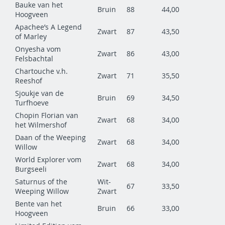
Bauke van het
Bruin
88
44,00
Hoogveen
Apachee’s A Legend
Zwart
87
43,50
of Marley
Onyesha vom
Zwart
86
43,00
Felsbachtal
Chartouche v.h.
Zwart
71
35,50
Reeshof
Sjoukje van de
Bruin
69
34,50
Turfhoeve
Chopin Florian van
Zwart
68
34,00
het Wilmershof
Daan of the Weeping
Zwart
68
34,00
Willow
World Explorer vom
Zwart
68
34,00
Burgseeli
Saturnus of the
Wit-
67
33,50
Weeping Willow
Zwart
Bente van het
Bruin
66
33,00
Hoogveen