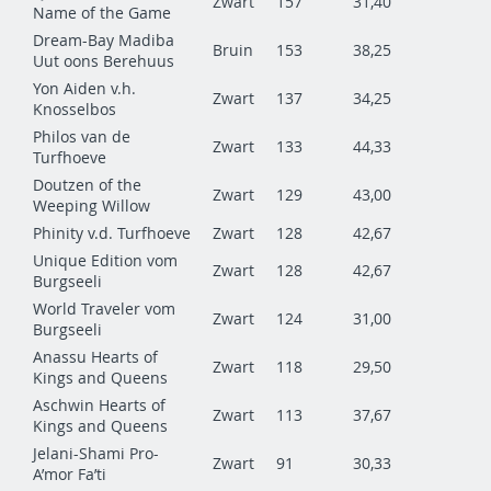
Zwart
157
31,40
Name of the Game
Dream-Bay Madiba
Bruin
153
38,25
Uut oons Berehuus
Yon Aiden v.h.
Zwart
137
34,25
Knosselbos
Philos van de
Zwart
133
44,33
Turfhoeve
Doutzen of the
Zwart
129
43,00
Weeping Willow
Phinity v.d. Turfhoeve
Zwart
128
42,67
Unique Edition vom
Zwart
128
42,67
Burgseeli
World Traveler vom
Zwart
124
31,00
Burgseeli
Anassu Hearts of
Zwart
118
29,50
Kings and Queens
Aschwin Hearts of
Zwart
113
37,67
Kings and Queens
Jelani-Shami Pro-
Zwart
91
30,33
A’mor Fa’ti