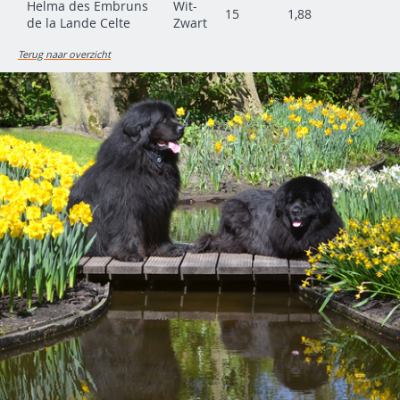
Helma des Embruns
Wit-
15
1,88
de la Lande Celte
Zwart
Terug naar overzicht