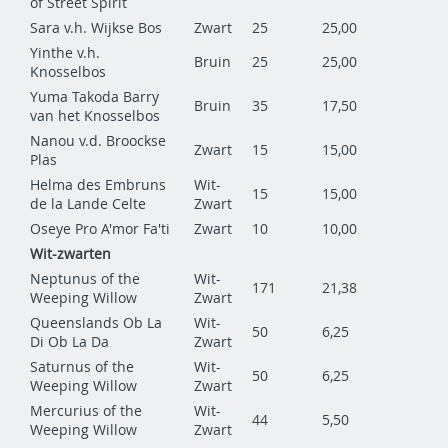
of Street Spirit
Sara v.h. Wijkse Bos
Zwart
25
25,00
Yinthe v.h.
Bruin
25
25,00
Knosselbos
Yuma Takoda Barry
Bruin
35
17,50
van het Knosselbos
Nanou v.d. Broockse
Zwart
15
15,00
Plas
Helma des Embruns
Wit-
15
15,00
de la Lande Celte
Zwart
Oseye Pro A'mor Fa'ti
Zwart
10
10,00
Wit-zwarten
Neptunus of the
Wit-
171
21,38
Weeping Willow
Zwart
Queenslands Ob La
Wit-
50
6,25
Di Ob La Da
Zwart
Saturnus of the
Wit-
50
6,25
Weeping Willow
Zwart
Mercurius of the
Wit-
44
5,50
Weeping Willow
Zwart