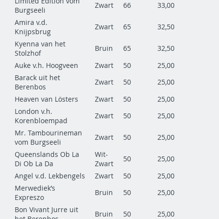
Limited Edition vom
Zwart
66
33,00
Burgseeli
Amira v.d.
Zwart
65
32,50
Knijpsbrug
Kyenna van het
Bruin
65
32,50
Stolzhof
Auke v.h. Hoogveen
Zwart
50
25,00
Barack uit het
Zwart
50
25,00
Berenbos
Heaven van Lösters
Zwart
50
25,00
London v.h.
Zwart
50
25,00
Korenbloempad
Mr. Tambourineman
Zwart
50
25,00
vom Burgseeli
Queenslands Ob La
Wit-
50
25,00
Di Ob La Da
Zwart
Angel v.d. Lekbengels
Zwart
50
25,00
Merwediek’s
Bruin
50
25,00
Expreszo
Bon Vivant Jurre uit
Bruin
50
25,00
het Berenbos