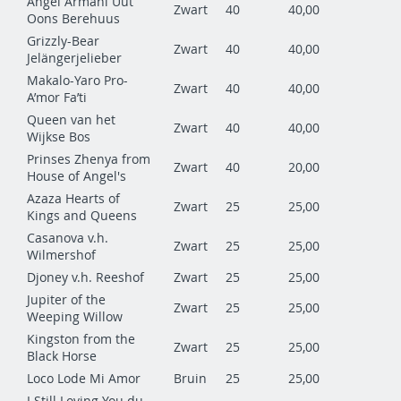
Angel Armani Uut
Zwart
40
40,00
Oons Berehuus
Grizzly-Bear
Zwart
40
40,00
Jelängerjelieber
Makalo-Yaro Pro-
Zwart
40
40,00
A’mor Fa’ti
Queen van het
Zwart
40
40,00
Wijkse Bos
Prinses Zhenya from
Zwart
40
20,00
House of Angel's
Azaza Hearts of
Zwart
25
25,00
Kings and Queens
Casanova v.h.
Zwart
25
25,00
Wilmershof
Djoney v.h. Reeshof
Zwart
25
25,00
Jupiter of the
Zwart
25
25,00
Weeping Willow
Kingston from the
Zwart
25
25,00
Black Horse
Loco Lode Mi Amor
Bruin
25
25,00
I Still Loving You du