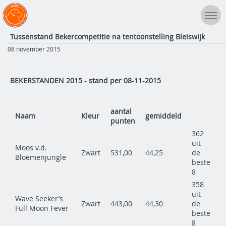
Tussenstand Bekercompetitie na tentoonstelling Bleiswijk
08 november 2015
BEKERSTANDEN 2015 - stand per 08-11-2015
aantal
Naam
Kleur
gemiddeld
punten
362
uit
Moos v.d.
Zwart
531,00
44,25
de
Bloemenjungle
beste
8
358
uit
Wave Seeker’s
Zwart
443,00
44,30
de
Full Moon Fever
beste
8