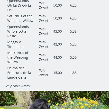
Queenslands
Wit-
Ob La Di Ob La
50,00
6,25
Zwart
Da
Saturnus of the
Wit-
50,00
6,25
Weeping Willow
Zwart
Queenslands
Wit-
Whole Lotta
43,00
5,38
Zwart
Rosie
Meggy v.
Wit-
42,00
5,25
Timmania
Zwart
Mercurius of
Wit-
the Weeping
44,00
5,50
Zwart
Willow
Helma des
Wit-
Embruns de la
15,00
1,88
Zwart
Lande Celte
Terug naar overzicht