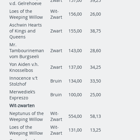
Zwart
157,00
39,25
v.d. Gelrehoeve
Loes of the
Wit-
156,00
26,00
Weeping Willow
Zwart
Aschwin Hearts
of Kings and
Zwart
155,00
38,75
Queens
Mr.
Tambourineman
Zwart
143,00
28,60
vom Burgseeli
Yon Aiden v.h.
Zwart
137,00
34,25
Knosselbos
Innocence v.’t
Bruin
134,00
33,50
Stolzhof
Merwediek’s
Bruin
100,00
25,00
Expreszo
Wit-zwarten
Neptunus of the
Wit-
554,00
58,13
Weeping Willow
Zwart
Loes of the
Wit-
131,00
13,25
Weeping Willow
Zwart