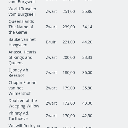
vom Burgseeli
World Traveler
Zwart
251,00
35,86
vom Burgseeli
Queenslands
The Name of
Zwart
239,00
34,14
the Game
Bauke van het
Bruin
221,00
44,20
Hoogveen
Anassu Hearts
of Kings and
Zwart
200,00
33,33
Queens
Djoney v.h.
Zwart
180,00
36,00
Reeshof
Chopin Florian
van het
Zwart
179,00
35,80
Wilmershof
Doutzen of the
Zwart
172,00
43,00
Weeping Willow
Phinity v.d.
Zwart
170,00
42,50
Turfhoeve
We will Rock you