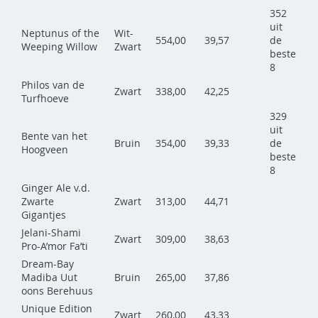
352
uit
Neptunus of the
Wit-
554,00
39,57
de
Weeping Willow
Zwart
beste
8
Philos van de
Zwart
338,00
42,25
Turfhoeve
329
uit
Bente van het
Bruin
354,00
39,33
de
Hoogveen
beste
8
Ginger Ale v.d.
Zwarte
Zwart
313,00
44,71
Gigantjes
Jelani-Shami
Zwart
309,00
38,63
Pro-A’mor Fa’ti
Dream-Bay
Madiba Uut
Bruin
265,00
37,86
oons Berehuus
Unique Edition
Zwart
260,00
43,33