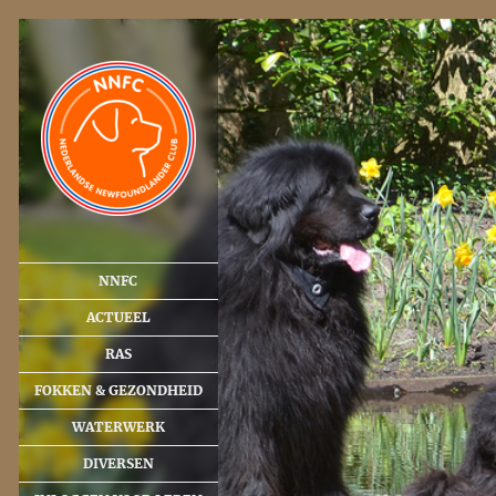
NNFC
ACTUEEL
RAS
FOKKEN & GEZONDHEID
WATERWERK
DIVERSEN