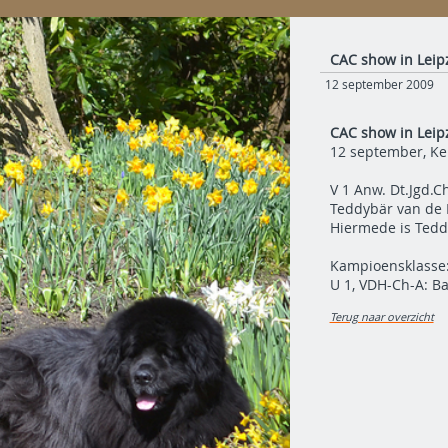
CAC show in Leipz
12 september 2009
CAC show in Leipz
12 september, Keu
V 1 Anw. Dt.Jgd.
Teddybär van de 
Hiermede is Tedd
Kampioensklasse:
U 1, VDH-Ch-A: B
Terug naar overzicht