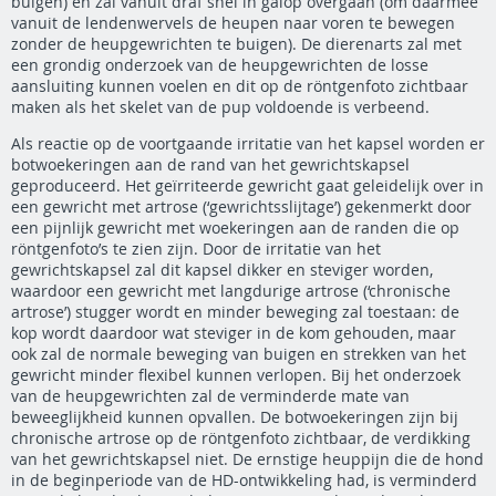
buigen) en zal vanuit draf snel in galop overgaan (om daarmee
vanuit de lendenwervels de heupen naar voren te bewegen
zonder de heupgewrichten te buigen). De dierenarts zal met
een grondig onderzoek van de heupgewrichten de losse
aansluiting kunnen voelen en dit op de röntgenfoto zichtbaar
maken als het skelet van de pup voldoende is verbeend.
Als reactie op de voortgaande irritatie van het kapsel worden er
botwoekeringen aan de rand van het gewrichtskapsel
geproduceerd. Het geïrriteerde gewricht gaat geleidelijk over in
een gewricht met artrose (‘gewrichtsslijtage’) gekenmerkt door
een pijnlijk gewricht met woekeringen aan de randen die op
röntgenfoto’s te zien zijn. Door de irritatie van het
gewrichtskapsel zal dit kapsel dikker en steviger worden,
waardoor een gewricht met langdurige artrose (‘chronische
artrose’) stugger wordt en minder beweging zal toestaan: de
kop wordt daardoor wat steviger in de kom gehouden, maar
ook zal de normale beweging van buigen en strekken van het
gewricht minder flexibel kunnen verlopen. Bij het onderzoek
van de heupgewrichten zal de verminderde mate van
beweeglijkheid kunnen opvallen. De botwoekeringen zijn bij
chronische artrose op de röntgenfoto zichtbaar, de verdikking
van het gewrichtskapsel niet. De ernstige heuppijn die de hond
in de beginperiode van de HD-ontwikkeling had, is verminderd