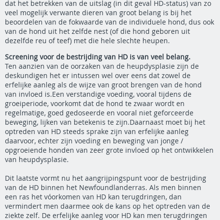
dat het betrekken van de uitslag (in dit geval HD-status) van zo
veel mogelijk verwante dieren van groot belang is bij het
beoordelen van de fokwaarde van de individuele hond, dus ook
van de hond uit het zelfde nest (of die hond geboren uit
dezelfde reu of teef) met die hele slechte heupen.
Screening voor de bestrijding van HD is van veel belang.
Ten aanzien van de oorzaken van de heupdysplasie zijn de
deskundigen het er intussen wel over eens dat zowel de
erfelijke aanleg als de wijze van groot brengen van de hond
van invloed is.Een verstandige voeding, vooral tijdens de
groeiperiode, voorkomt dat de hond te zwaar wordt en
regelmatige, goed gedoseerde en vooral niet geforceerde
beweging, lijken van betekenis te zijn.Daarnaast moet bij het
optreden van HD steeds sprake zijn van erfelijke aanleg
daarvoor, echter zijn voeding en beweging van jonge /
opgroeiende honden van zeer grote invloed op het ontwikkelen
van heupdysplasie.
Dit laatste vormt nu het aangrijpingspunt voor de bestrijding
van de HD binnen het Newfoundlanderras. Als men binnen
een ras het vóorkomen van HD kan terugdringen, dan
vermindert men daarmee ook de kans op het optreden van de
ziekte zelf. De erfelijke aanleg voor HD kan men terugdringen