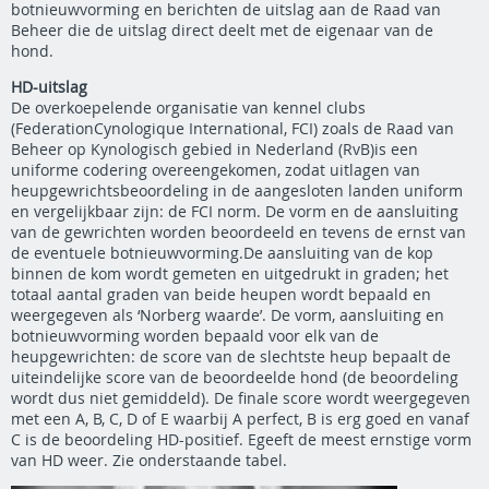
botnieuwvorming en berichten de uitslag aan de Raad van
Beheer die de uitslag direct deelt met de eigenaar van de
hond.
HD-uitslag
De overkoepelende organisatie van kennel clubs
(FederationCynologique International, FCI) zoals de Raad van
Beheer op Kynologisch gebied in Nederland (RvB)is een
uniforme codering overeengekomen, zodat uitlagen van
heupgewrichtsbeoordeling in de aangesloten landen uniform
en vergelijkbaar zijn: de FCI norm. De vorm en de aansluiting
van de gewrichten worden beoordeeld en tevens de ernst van
de eventuele botnieuwvorming.De aansluiting van de kop
binnen de kom wordt gemeten en uitgedrukt in graden; het
totaal aantal graden van beide heupen wordt bepaald en
weergegeven als ‘Norberg waarde’. De vorm, aansluiting en
botnieuwvorming worden bepaald voor elk van de
heupgewrichten: de score van de slechtste heup bepaalt de
uiteindelijke score van de beoordeelde hond (de beoordeling
wordt dus niet gemiddeld). De finale score wordt weergegeven
met een A, B, C, D of E waarbij A perfect, B is erg goed en vanaf
C is de beoordeling HD-positief. Egeeft de meest ernstige vorm
van HD weer. Zie onderstaande tabel.