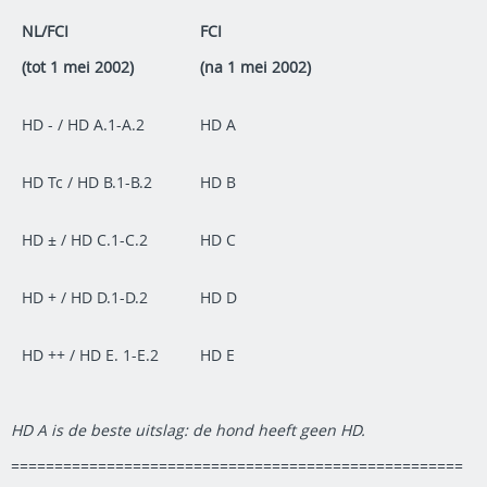
NL/FCI
FCI
(tot 1 mei 2002)
(na 1 mei 2002)
HD - / HD A.1-A.2
HD A
HD Tc / HD B.1-B.2
HD B
HD ± / HD C.1-C.2
HD C
HD + / HD D.1-D.2
HD D
HD ++ / HD E. 1-E.2
HD E
HD A is de beste uitslag: de hond heeft geen HD.
====================================================