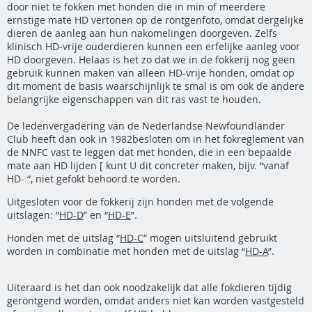
door niet te fokken met honden die in min of meerdere
ernstige mate HD vertonen op de röntgenfoto, omdat dergelijke
dieren de aanleg aan hun nakomelingen doorgeven. Zelfs
klinisch HD-vrije ouderdieren kunnen een erfelijke aanleg voor
HD doorgeven. Helaas is het zo dat we in de fokkerij nog geen
gebruik kunnen maken van alleen HD-vrije honden, omdat op
dit moment de basis waarschijnlijk te smal is om ook de andere
belangrijke eigenschappen van dit ras vast te houden.
De ledenvergadering van de Nederlandse Newfoundlander
Club heeft dan ook in 1982besloten om in het fokreglement van
de NNFC vast te leggen dat met honden, die in een bepaalde
mate aan HD lijden [ kunt U dit concreter maken, bijv. “vanaf
HD- “, niet gefokt behoord te worden.
Uitgesloten voor de fokkerij zijn honden met de volgende
uitslagen: “
HD-D
” en “
HD-E
”.
Honden met de uitslag “
HD-C
” mogen uitsluitend gebruikt
worden in combinatie met honden met de uitslag “
HD-A
”.
Uiteraard is het dan ook noodzakelijk dat alle fokdieren tijdig
geröntgend worden, omdat anders niet kan worden vastgesteld