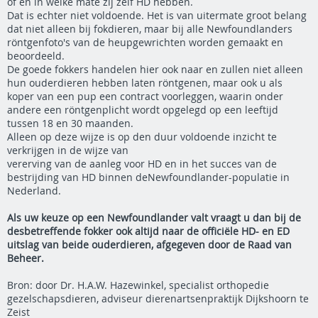
of en in welke mate zij zelf HD hebben.
Dat is echter niet voldoende. Het is van uitermate groot belang
dat niet alleen bij fokdieren, maar bij alle Newfoundlanders
röntgenfoto's van de heupgewrichten worden gemaakt en
beoordeeld.
De goede fokkers handelen hier ook naar en zullen niet alleen
hun ouderdieren hebben laten röntgenen, maar ook u als
koper van een pup een contract voorleggen, waarin onder
andere een röntgenplicht wordt opgelegd op een leeftijd
tussen 18 en 30 maanden.
Alleen op deze wijze is op den duur voldoende inzicht te
verkrijgen in de wijze van
vererving van de aanleg voor HD en in het succes van de
bestrijding van HD binnen deNewfoundlander-populatie in
Nederland.
Als uw keuze op een Newfoundlander valt vraagt u dan bij de
desbetreffende fokker ook altijd naar de officiële HD- en ED
uitslag van beide ouderdieren, afgegeven door de Raad van
Beheer.
Bron: door Dr. H.A.W. Hazewinkel, specialist orthopedie
gezelschapsdieren, adviseur dierenartsenpraktijk Dijkshoorn te
Zeist