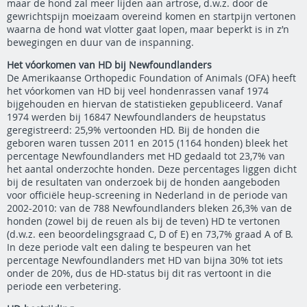
maar de hond zal meer lijden aan artrose, d.w.z. door de
gewrichtspijn moeizaam overeind komen en startpijn vertonen
waarna de hond wat vlotter gaat lopen, maar beperkt is in z’n
bewegingen en duur van de inspanning.
Het vóorkomen van HD bij Newfoundlanders
De Amerikaanse Orthopedic Foundation of Animals (OFA) heeft
het vóorkomen van HD bij veel hondenrassen vanaf 1974
bijgehouden en hiervan de statistieken gepubliceerd. Vanaf
1974 werden bij 16847 Newfoundlanders de heupstatus
geregistreerd: 25,9% vertoonden HD. Bij de honden die
geboren waren tussen 2011 en 2015 (1164 honden) bleek het
percentage Newfoundlanders met HD gedaald tot 23,7% van
het aantal onderzochte honden. Deze percentages liggen dicht
bij de resultaten van onderzoek bij de honden aangeboden
voor officiële heup-screening in Nederland in de periode van
2002-2010: van de 788 Newfoundlanders bleken 26,3% van de
honden (zowel bij de reuen als bij de teven) HD te vertonen
(d.w.z. een beoordelingsgraad C, D of E) en 73,7% graad A of B.
In deze periode valt een daling te bespeuren van het
percentage Newfoundlanders met HD van bijna 30% tot iets
onder de 20%, dus de HD-status bij dit ras vertoont in die
periode een verbetering.