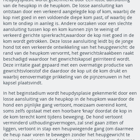
van de heupkop in de heupkom. De losse aansluiting kan
ontstaan door een verkeerd aangelegde kop of kom, waarbij de
kop niet goed in een voldoende diepe kom past, of waarbij de
kom te ondiep in aanleg is. Andere oorzaken voor een slechte
aansluiting tussen kop en kom kunnen zijn te weinig of
verkeerd gerichte spierkracht,waardoor de kop niet goed in de
kom wordt getrokken. Deze losse aansluiting leidt bij de jonge
hond tot een verkeerde ontwikkeling van het heupgewricht: de
rand van de heupkom vervormt, het gewrichtskraakbeen raakt
beschadigd waardoor het gewrichtskapsel geïrriteerd wordt.
Deze irritatie gaat gepaard met een overmatige productie van
gewrichtsvloeistof die daardoor de kop uit de kom drukt en
waarbij eenovermatige prikkeling van de pijnzenuwen in het
kapsel plaatsvindt.
In het beginstadium wordt heupdysplasie gekenmerkt door een
losse aansluiting van de heupkop in de heupkom waardoor de
hond een pijnlijke gang vertoont, moeizaam overeind komt,
soms zelfs opstaat met een hoorbare ‘knap’ doordat de kop in
de kom terecht komt tijdens beweging. De hond vertoont
verminderd uithoudingsvermogen, zal snel gaan zitten of
liggen, vertoont in stap een heupwiegende gang (om daarmee
de heup naar voren te bewegen zonder het heupgewricht te