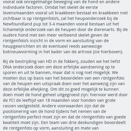
vooral ook onregelmatige beweging van de hond en andere
individuele factoren. Omdat het skelet de eerste
levensmaanden vooral uit kraakbeen bestaat en kraakbeen niet
zichtbaar is op röntgenfoto’s, zal het heuponderzoek bij de
Newfoundland pup tot 3-4 maanden vooral bestaan uit het
lichamelijk onderzoek van de heupen door de dierenarts. Bij de
oudere hond met een meer verbeend skelet geven de
röntgenfoto’s inzicht in de vorm en aansluiting van de
heupgewrichten en de eventueel reeds aanwezige
botnieuwvorming in het kader van de artrose (zie hierboven).
Bij de bestrijding van HD in de fokkerij, zouden we het liefst
DNA onderzoek doen om deze erfelijke aandoening op te
sporen en uit te bannen, maar dat is nog niet mogelijk. We
moeten dus op basis van het beoordelen van een röntgenfoto
van de heupen een uitspraak doen over het aanwezig zijn van
deze erfelijke afwijking. Om dit zo goed mogelijk te kunnen
doen moet de hond geheel uitgegroeid zijn: hiervoor werd door
de FCI de leeftijd van 18 maanden voor honden van grote
rassen vastgesteld. Andere voorwaarden zijn dat de
positionering van de hond tijdens het nemen van de
röntgenfoto perfect moet zijn en dat de röntgenfoto van goede
kwaliteit moet zijn. Een team van drie deskundigen beoordeelt
de röntgenfoto op vorm, aansluiting en mate van