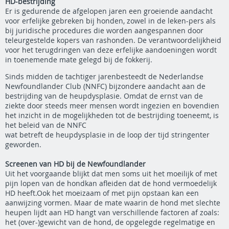
HD-bestrijding
Er is gedurende de afgelopen jaren een groeiende aandacht
voor erfelijke gebreken bij honden, zowel in de leken-pers als
bij juridische procedures die worden aangespannen door
teleurgestelde kopers van rashonden. De verantwoordelijkheid
voor het terugdringen van deze erfelijke aandoeningen wordt
in toenemende mate gelegd bij de fokkerij.
Sinds midden de tachtiger jarenbesteedt de Nederlandse
Newfoundlander Club (NNFC) bijzondere aandacht aan de
bestrijding van de heupdysplasie. Omdat de ernst van de
ziekte door steeds meer mensen wordt ingezien en bovendien
het inzicht in de mogelijkheden tot de bestrijding toeneemt, is
het beleid van de NNFC
wat betreft de heupdysplasie in de loop der tijd stringenter
geworden.
Screenen van HD bij de Newfoundlander
Uit het voorgaande blijkt dat men soms uit het moeilijk of met
pijn lopen van de hondkan afleiden dat de hond vermoedelijk
HD heeft.Ook het moeizaam of met pijn opstaan kan een
aanwijzing vormen. Maar de mate waarin de hond met slechte
heupen lijdt aan HD hangt van verschillende factoren af zoals:
het (over-)gewicht van de hond, de opgelegde regelmatige en